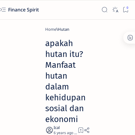
Finance Spirit
Home
Hutan
apakah
hutan itu?
Manfaat
hutan
dalam
kehidupan
sosial dan
ekonomi
6 years ago
4